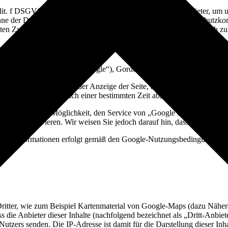
 1 lit. f DSGVO Social Media Plugins („Plugins”) diverser Anbieter, u
Sinne der DSGVO anzusehen. Die Verantwortung für den datenschutzkonf
nten Zwei-Klick-Methode um Besucher unserer Website bestmöglich zu
Google Ireland Limited („Google“), Gordon House, Barrow Street, Dubl
okie gesetzt, um bei der Anzeige der Seite, auf der „Google Maps” int
scht, sondern läuft nach einer bestimmten Zeit ab, soweit es nicht von
ind, so besteht die Möglichkeit, den Service von „Google Maps” zu de
owser deaktivieren. Wir weisen Sie jedoch darauf hin, dass Sie in die
gten Informationen erfolgt gemäß den Google-Nutzungsbedingungen
ritter, wie zum Beispiel Kartenmaterial von Google-Maps (dazu Näheres
 die Anbieter dieser Inhalte (nachfolgend bezeichnet als „Dritt-Anbi
Nutzers senden. Die IP-Adresse ist damit für die Darstellung dieser In