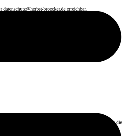
er datenschutz@herbst-broecker.de erreichbar.
ormationen an den Server unserer Website gesendet. Diese
automatisierten Löschung nach drei Monaten gespeichert:
ten Zwecken zur Datenerhebung. In keinem Fall verwenden wir die