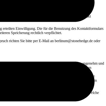
 Im Rahmen einer durch Sie getätigten Anfrage über unser
t, damit wir Ihre Anfrage bearbeiten und mit Ihnen Kontakt
 erteilten Einwilligung. Die für die Benutzung des Kontaktformulars
teren Speicherung rechtlich verpflichtet.
spruch richten Sie bitte per E-Mail an berlinum@stonehedge.de oder
). Die Nutzung unserer Website soll für den Besucher angenehm und
also kleine Text-Dateien, die mittels Ihres Browsers an Ihren
gen nicht Ihren PC oder Ihre Dateien. Die meisten der von uns
 auf Ihrem Endgerät gespeichert, bis Sie diese löschen. Diese
ng von Informationen Web Beacons (kleine Grafik-Dateien), um
tenschutzkonforme Cookie-Hinweise und können entscheiden, welche
serer Website kontrolliert und ausgewertet.