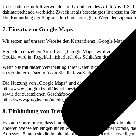
Unser Internetauftritt verwendet auf Grundlage des Art. 6 Abs. 1 S.
dahinterstehende werbliche Zweck ist als berechtigtes Interesse im 
Die Einbindung der Plug-ins durch uns erfolgt im Wege der sogenan
7. Einsatz von Google-Maps
Wir setzen auf unserer Website den Kartendienst „Google Maps” der 
Bei jedem einzelnen Aufruf von „Google Maps” wird von Google ein Co
Cookie wird im Regelfall nicht durch das Schließen des Browsers gelö
Wenn Sie mit dieser Verarbeitung Ihrer Daten nicht einverstanden s
zu verhindern. Dazu müssen Sie die Java-Script-Funktion in Ihrem Br
Die Nutzung von „Google Maps” und der über „Google Maps” erlan
http://www.google.de/intl/de/policies/terms/regional.html
sowie der zusätzlichen Geschäftsbedingungen für „Google Maps”
https://www.google.com/intl/de_de/help/terms_maps.html
8. Einbindung von Diensten und Inhalten Dritter
Es kann vorkommen, dass innerhalb dieses Onlineangebotes Inhalte D
anderen Webseiten eingebunden werden. Dies setzt immer voraus, dass
Adresse, könnten sie die Inhalte nicht an den Browser des jeweiligen 