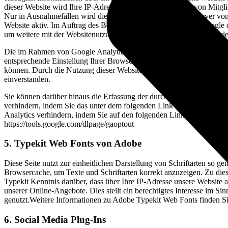
dieser Website wird Ihre IP-Adresse von Google innerhalb von Mitgl
Nur in Ausnahmefällen wird die volle IP-Adresse an einen Server vo
Website aktiv. Im Auftrag des Betreibers dieser Website wird Googl
um weitere mit der Websitenutzung und der Internetnutzung verbunde
Die im Rahmen von Google Analytics von Ihrem Browser übermittelt
entsprechende Einstellung Ihrer Browser-Software verhindern. Wir we
können. Durch die Nutzung dieser Website erklären Sie sich mit de
einverstanden.
Sie können darüber hinaus die Erfassung der durch das Cookie erzeug
verhindern, indem Sie das unter dem folgenden Link verfügbare Brows
Analytics verhindern, indem Sie auf den folgenden Link klicken. Es 
https://tools.google.com/dlpage/gaoptout
5. Typekit Web Fonts von Adobe
Diese Seite nutzt zur einheitlichen Darstellung von Schriftarten so g
Browsercache, um Texte und Schriftarten korrekt anzuzeigen. Zu d
Typekit Kenntnis darüber, dass über Ihre IP-Adresse unsere Website 
unserer Online-Angebote. Dies stellt ein berechtigtes Interesse im S
genutzt.Weitere Informationen zu Adobe Typekit Web Fonts finden Sie
6. Social Media Plug-Ins