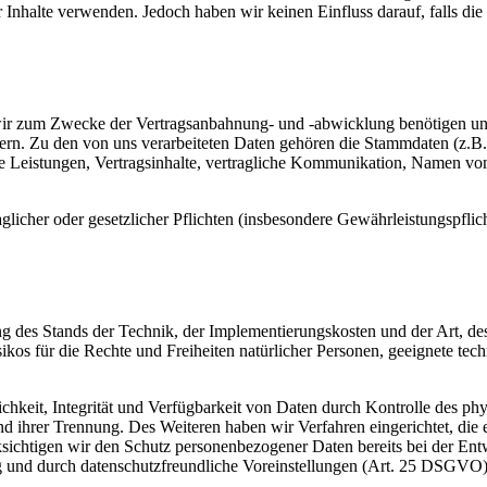
 Inhalte verwenden. Jedoch haben wir keinen Einfluss darauf, falls die 
wir zum Zwecke der Vertragsanbahnung- und -abwicklung benötigen und 
n. Zu den von uns verarbeiteten Daten gehören die Stammdaten (z.B
 Leistungen, Vertragsinhalte, vertragliche Kommunikation, Namen v
icher oder gesetzlicher Pflichten (insbesondere Gewährleistungspflicht
 des Stands der Technik, der Implementierungskosten und der Art, d
isikos für die Rechte und Freiheiten natürlicher Personen, geeignete 
keit, Integrität und Verfügbarkeit von Daten durch Kontrolle des phy
 und ihrer Trennung. Des Weiteren haben wir Verfahren eingerichtet, 
ksichtigen wir den Schutz personenbezogener Daten bereits bei der E
g und durch datenschutzfreundliche Voreinstellungen (Art. 25 DSGVO)