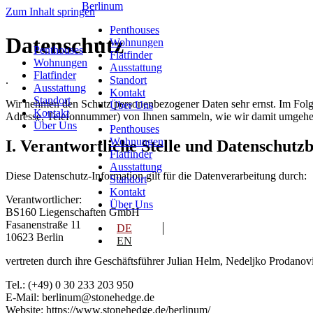
Berlinum
Zum Inhalt springen
Penthouses
Datenschutz
Wohnungen
Penthouses
Flatfinder
Wohnungen
Ausstattung
Flatfinder
.
Standort
Ausstattung
Kontakt
Standort
Wir nehmen den Schutz personenbezogener Daten sehr ernst. Im Folg
Über Uns
Kontakt
Adresse, Telefonnummer) von Ihnen sammeln, wie wir damit umgehen
Über Uns
Penthouses
Wohnungen
I. Verantwortliche Stelle und Datenschutz
Flatfinder
Ausstattung
Diese Datenschutz-Information gilt für die Datenverarbeitung durch:
Standort
Kontakt
Verantwortlicher:
Über Uns
BS160 Liegenschaften GmbH
Fasanenstraße 11
DE
10623 Berlin
EN
vertreten durch ihre Geschäftsführer Julian Helm, Nedeljko Prodanov
Tel.: (+49) 0 30 233 203 950
E-Mail: berlinum@stonehedge.de
Website: https://www.stonehedge.de/berlinum/