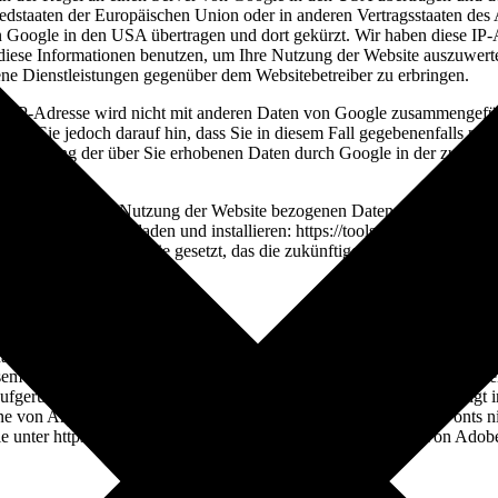
iedstaaten der Europäischen Union oder in anderen Vertragsstaaten d
n Google in den USA übertragen und dort gekürzt. Wir haben diese IP-
e diese Informationen benutzen, um Ihre Nutzung der Website auszuwer
ne Dienstleistungen gegenüber dem Websitebetreiber zu erbringen.
e IP-Adresse wird nicht mit anderen Daten von Google zusammengeführ
isen Sie jedoch darauf hin, dass Sie in diesem Fall gegebenenfalls nic
r Bearbeitung der über Sie erhobenen Daten durch Google in der zuvor
ten und auf Ihre Nutzung der Website bezogenen Daten (inkl. Ihrer IP
er-Plugin herunterladen und installieren: https://tools.google.com/d
wird ein Opt-Out-Cookie gesetzt, das die zukünftige Erfassung Ihrer Da
enannte Web Fonts, die von Adobe Typekit bereitgestellt werden. Beim A
iesem Zweck muss der von Ihnen verwendete Browser Verbindung zu d
aufgerufen wurde. Die Nutzung von Adobe Typekit Web Fonts erfolgt im
inne von Art. 6 Abs. 1 lit. f DSGVO dar. Wenn Ihr Browser Web Fonts ni
 unter https://typekit.com/ und in der Datenschutzerklärung von Adobe