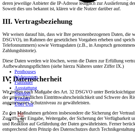
deren jeweilige Anbieter die IP-Adresse lediglich zur Auslieferung der
Soweit dies uns bekannt ist, klären wir die Nutzer darüber auf.
III. Vertragsbeziehung
Wir weisen darauf hin, dass wir Ihre personenbezogenen Daten, die 
DSGVO), im Rahmen der gesetzlichen Vorgaben erheben und speicher
Telefonnummern) sowie Vertragsdaten (z.B., in Anspruch genommene
Zahlungshistorie).
Diese Daten werden wir löschen, wenn die Daten zur Erfüllung vertragl
Aufbewahrungspflichten (siehe hierzu Näheres unter Ziffer IX.)
Penthouses
Wohnungen
IV. Datensicherheit
Flatfinder
Ausstattung
Wir treffen nach Maßgabe des Art. 32 DSGVO unter Berücksichtigung
Standort
der unterschiedlichen Eintrittswahrscheinlichkeit und Schwere des R
Kontakt
angemessenes Schutzniveau zu gewährleisten.
Über Uns
Zu den Maßnahmen gehören insbesondere die Sicherung der Vertraulich
DE
Zugriffs, der Eingabe, Weitergabe, der Sicherung der Verfügbarkeit
EN
und Reaktion auf Gefährdung der Daten gewährleisten. Ferner berüc
entsprechend dem Prinzip des Datenschutzes durch Technikgestaltun