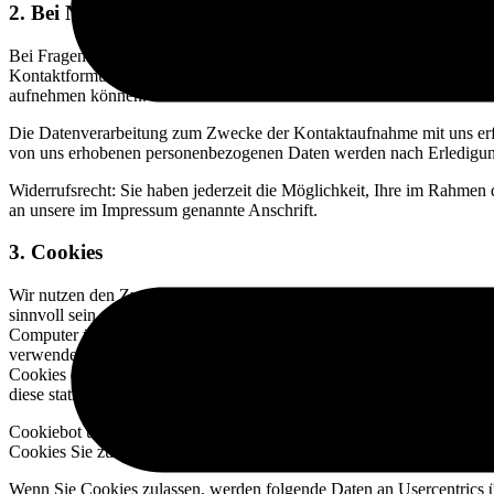
2. Bei Nutzung unseres Kontaktformulars
Bei Fragen jeglicher Art bieten wir Ihnen die Möglichkeit, mit uns ü
Kontaktformular werden die von Ihnen angegebenen Informationen (V
aufnehmen können.
Die Datenverarbeitung zum Zwecke der Kontaktaufnahme mit uns erfolg
von uns erhobenen personenbezogenen Daten werden nach Erledigung de
Widerrufsrecht: Sie haben jederzeit die Möglichkeit, Ihre im Rahmen 
an unsere im Impressum genannte Anschrift.
3. Cookies
Wir nutzen den Zustimmungsverwaltungsdienst Cookiebot, der Userc
sinnvoll sein. Hierzu erfassen wir das Nutzerverhalten, um unsere Web
Computer übermittelt und dort gespeichert werden. Cookies rufen kein
verwendeten Cookies sind so genannte „Session-Cookies”. Sie werden
Cookies ermöglichen es uns, Ihren Browser beim nächsten Besuch w
diese statistisch auszuwerten.
Cookiebot unterstützt uns beim datenschutzkonformen Einsatz von Co
Cookies Sie zulassen und welche Sie ablehnen wollen. Des Weiteren
Wenn Sie Cookies zulassen, werden folgende Daten an Usercentrics ü