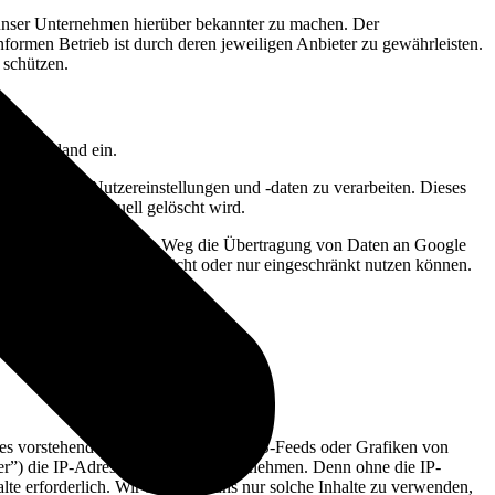
m unser Unternehmen hierüber bekannter zu machen. Der
ormen Betrieb ist durch deren jeweiligen Anbieter zu gewährleisten.
 schützen.
in 4, Irland ein.
egriert ist, Nutzereinstellungen und -daten zu verarbeiten. Dieses
 Ihnen zuvor manuell gelöscht wird.
aktivieren und auf diesem Weg die Übertragung von Daten an Google
sem Fall „Google Maps” nicht oder nur eingeschränkt nutzen können.
 vorstehend unter Ziffer II. 11.), RSS-Feeds oder Grafiken von
eter”) die IP-Adresse der Nutzer wahrnehmen. Denn ohne die IP-
halte erforderlich. Wir bemühen uns nur solche Inhalte zu verwenden,