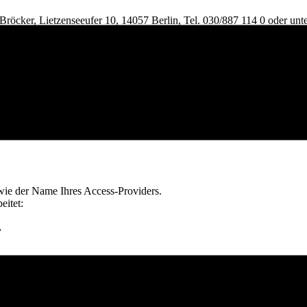
| Bröcker, Lietzenseeufer 10, 14057 Berlin, Tel. 030/887 114 0 oder unt
zogener Daten
 auf Ihrem Endgerät zum Einsatz kommenden Browser automatisch Inf
lgende Informationen werden dabei ohne Ihr Zutun erfasst und bis zur 
wie der Name Ihres Access-Providers.
eitet:
,
 lit. f DSGVO. Unser berechtigtes Interesse folgt aus oben aufgeliste
ehen.