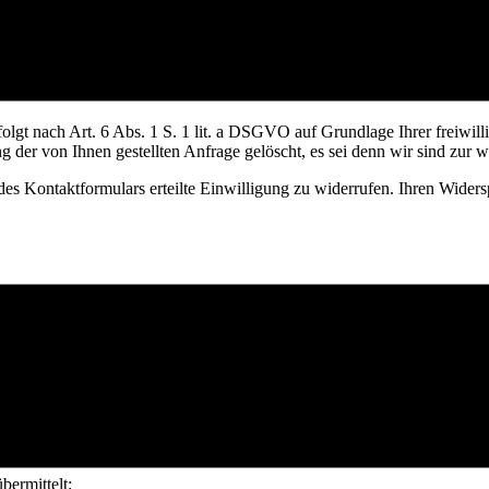
ber ein auf der Website bereitgestelltes Formular Kontakt aufzunehmen.
orname, Name, E-Mail-Adresse, Telefonnummer, Nachricht) gespeicher
t nach Art. 6 Abs. 1 S. 1 lit. a DSGVO auf Grundlage Ihrer freiwillig
r von Ihnen gestellten Anfrage gelöscht, es sei denn wir sind zur wei
des Kontaktformulars erteilte Einwilligung zu widerrufen. Ihren Wider
entrics A/S, Havnegade 39, 1058 Kopenhagen, Dänemark (Usercentrics
site laufend zu verbessern. Diese Datenerhebung erfolgt über Cookies, 
e auf Ihrer Festplatte gespeicherten Informationen ab und beeinträchti
 nach Ende Ihres Besuchs automatisch gelöscht. Andere Cookies bleiben
iederzuerkennen. Beim Newsletter-Versand verwenden wir zur Sammlu
okies. So erhalten Sie mithilfe von Cookiebot stets aktuelle und da
 werden durch Cookiebot sämtliche Cookies- und Trackingmaßnahmen un
bermittelt: