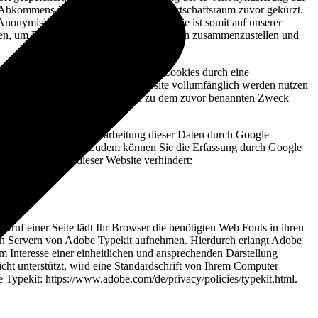
es Abkommens über den Europäischen Wirtschaftsraum zuvor gekürzt.
Anonymisierung für Sie vorgenommen, sie ist somit auf unserer
ten, um Reports über die Websiteaktivitäten zusammenzustellen und
t. Sie können die Speicherung der Cookies durch eine
ht sämtliche Funktionen dieser Website vollumfänglich werden nutzen
 beschriebenen Art und Weise und zu dem zuvor benannten Zweck
-Adresse) sowie die Verarbeitung dieser Daten durch Google
lpage/gaoptout?hl=de. Zudem können Sie die Erfassung durch Google
ten beim Besuch dieser Website verhindert:
ufruf einer Seite lädt Ihr Browser die benötigten Web Fonts in ihren
en Servern von Adobe Typekit aufnehmen. Hierdurch erlangt Adobe
 Interesse einer einheitlichen und ansprechenden Darstellung
cht unterstützt, wird eine Standardschrift von Ihrem Computer
 Typekit: https://www.adobe.com/de/privacy/policies/typekit.html.