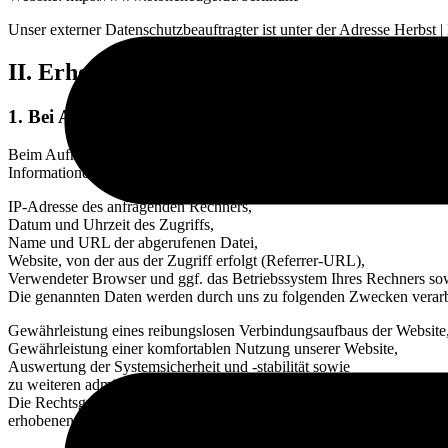
Unser externer Datenschutzbeauftragter ist unter der Adresse Herbst 
II. Erhebung und Speicherung personenbe
1. Bei Aufruf unserer Internetseite
Beim Aufrufen unserer Website www.stonehedge.de werden durch den
Informationen werden temporär in einem sog. Logfile gespeichert. Fo
IP-Adresse des anfragenden Rechners,
Datum und Uhrzeit des Zugriffs,
Name und URL der abgerufenen Datei,
Website, von der aus der Zugriff erfolgt (Referrer-URL),
Verwendeter Browser und ggf. das Betriebssystem Ihres Rechners so
Die genannten Daten werden durch uns zu folgenden Zwecken verarb
Gewährleistung eines reibungslosen Verbindungsaufbaus der Website
Gewährleistung einer komfortablen Nutzung unserer Website,
Auswertung der Systemsicherheit und -stabilität sowie
zu weiteren administrativen Zwecken.
Die Rechtsgrundlage für die Datenverarbeitung ist Art. 6 Abs. 1 S. 1
erhobenen Daten zu dem Zweck, Rückschlüsse auf Ihre Person zu zi