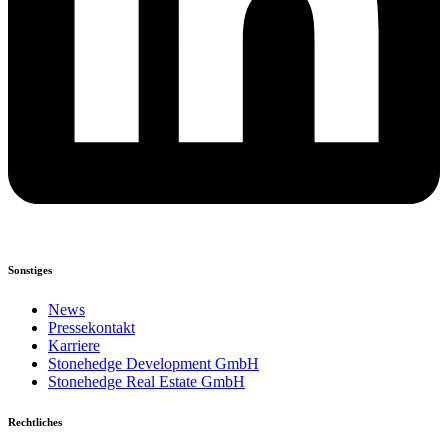
Sonstiges
News
Pressekontakt
Karriere
Stonehedge Development GmbH
Stonehedge Real Estate GmbH
Rechtliches