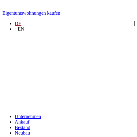
Zum
Inhalt
Eigentumswohnungen kaufen
springen
DE
EN
Unternehmen
Ankauf
Bestand
Neubau