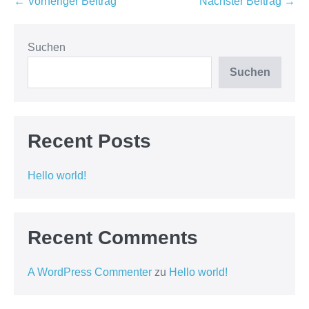
Beitragsnavigation
← Vorheriger Beitrag
Nächster Beitrag →
Suchen
Suchen
Recent Posts
Hello world!
Recent Comments
A WordPress Commenter
zu
Hello world!