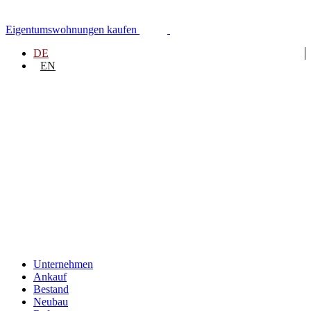
Zum
Inhalt
Eigentumswohnungen kaufen
springen
DE
EN
Unternehmen
Ankauf
Bestand
Neubau