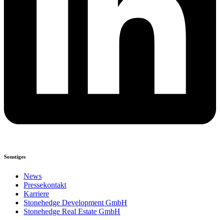
Sonstiges
News
Pressekontakt
Karriere
Stonehedge Development GmbH
Stonehedge Real Estate GmbH